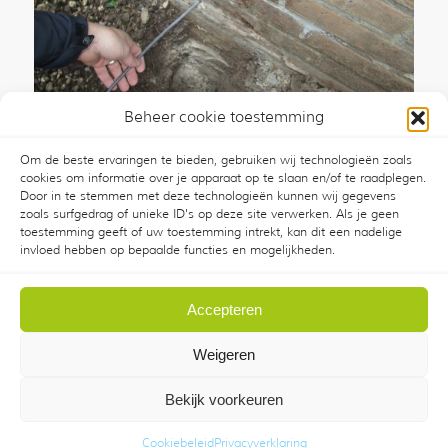
Beheer cookie toestemming
Om de beste ervaringen te bieden, gebruiken wij technologieën zoals
Al 25 jaar een vochtprobleem….
cookies om informatie over je apparaat op te slaan en/of te raadplegen.
29 december 2014
/
0 Reacties
Door in te stemmen met deze technologieën kunnen wij gegevens
zoals surfgedrag of unieke ID's op deze site verwerken. Als je geen
toestemming geeft of uw toestemming intrekt, kan dit een nadelige
invloed hebben op bepaalde functies en mogelijkheden.
Accepteren
Weigeren
© Copyright - KMZ B.V.
Privacyverklaring
|
Verhuurcatalogus
Bekijk voorkeuren
| Benschop
Algemene
Verhuurvoorwaarden
KMZ
Cookiebeleid
Privacyverklaring