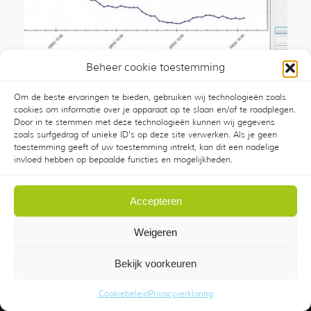
Beheer cookie toestemming
Luchtkwaliteit controle woningbouw vereniging
Om de beste ervaringen te bieden, gebruiken wij technologieën zoals
1 december 2014
/
0 Reacties
cookies om informatie over je apparaat op te slaan en/of te raadplegen.
Door in te stemmen met deze technologieën kunnen wij gegevens
zoals surfgedrag of unieke ID's op deze site verwerken. Als je geen
toestemming geeft of uw toestemming intrekt, kan dit een nadelige
invloed hebben op bepaalde functies en mogelijkheden.
Accepteren
Weigeren
© Copyright - KMZ B.V.
Privacyverklaring
|
Verhuurcatalogus
| Benschop
Algemene
Bekijk voorkeuren
Verhuurvoorwaarden
KMZ
Cookiebeleid
Privacyverklaring