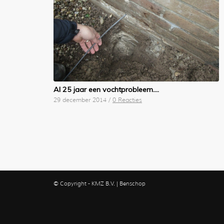
Al 25 jaar een vochtprobleem….
29 december 2014
/
0 Reacties
© Copyright - KMZ B.V. | Benschop