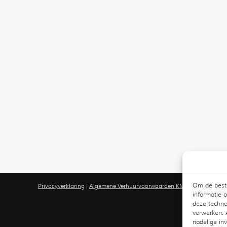
Om de beste
Privacyverklaring
|
Algemene Verhuurvoorwaarden KMZ
informatie 
deze techno
verwerken. 
nadelige in