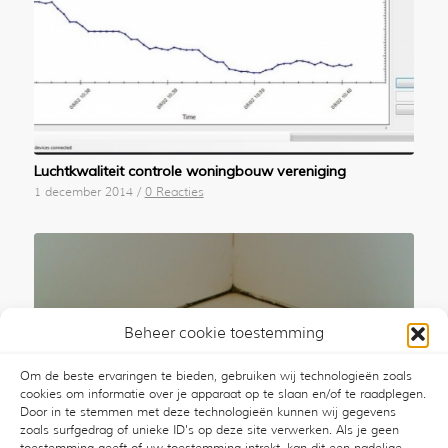
Luchtkwaliteit controle woningbouw vereniging
1 december 2014
/
0 Reacties
Beheer cookie toestemming
Om de beste ervaringen te bieden, gebruiken wij technologieën zoals
cookies om informatie over je apparaat op te slaan en/of te raadplegen.
Schimmelvorming in kitnaden in de badkamer
Door in te stemmen met deze technologieën kunnen wij gegevens
26 november 2014
/
0 Reacties
zoals surfgedrag of unieke ID's op deze site verwerken. Als je geen
toestemming geeft of uw toestemming intrekt, kan dit een nadelige