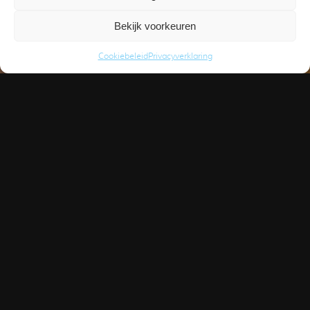
Bekijk voorkeuren
Cookiebeleid
Privacyverklaring
Snel,
volledig,
vakkundig
en