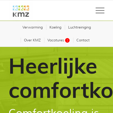
Verwarming
Koeling
Luchtreiniging
Over KMZ
Vacatures
Contact
2
Heerlijke
comfortko