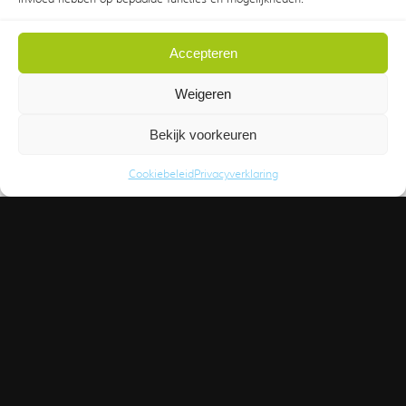
Is deze vacature iets voor jou?
Stuur ons dan je reactie met CV.
Accepteren
Jouw naam
Weigeren
Bekijk voorkeuren
Jouw e-mail
Cookiebeleid
Privacyverklaring
Jouw motivatie