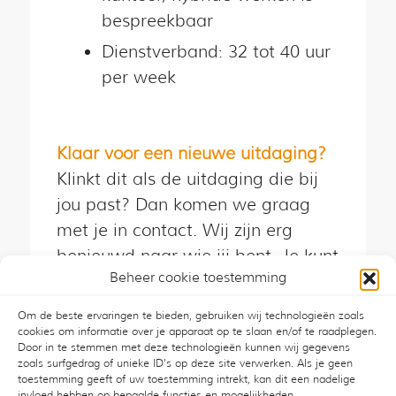
bespreekbaar
Dienstverband: 32 tot 40 uur
per week
Klaar voor een nieuwe uitdaging?
Klinkt dit als de uitdaging die bij
jou past? Dan komen we graag
met je in contact. Wij zijn erg
benieuwd naar wie jij bent. Je kunt
Beheer cookie toestemming
solliciteren door een mail te sturen
met je cv en een korte motivatie
Om de beste ervaringen te bieden, gebruiken wij technologieën zoals
naar
remcobloemheuvel@kmz.nl
cookies om informatie over je apparaat op te slaan en/of te raadplegen.
Door in te stemmen met deze technologieën kunnen wij gegevens
zoals surfgedrag of unieke ID's op deze site verwerken. Als je geen
toestemming geeft of uw toestemming intrekt, kan dit een nadelige
Reageren
invloed hebben op bepaalde functies en mogelijkheden.