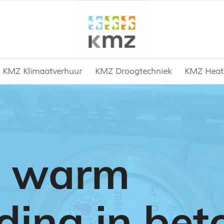
KMZ Klimaatverhuur
KMZ Droogtechniek
KMZ Heat
e warm
iding in be