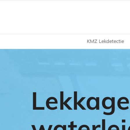
KMZ Lekdetectie
Lekkag
waterle