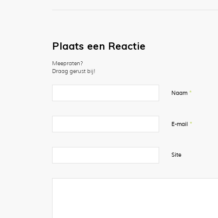
Plaats een Reactie
Meepraten?
Draag gerust bij!
*
Naam
*
E-mail
Site