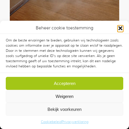
Beheer cookie toestemming
Om de beste ervaringen te bieden, gebruiken wij technologieën zoals
Rookproef controle afvoeren en riolering
cookies om informatie over je apparaat op te slaan en/of te raadplegen.
3 december 2014
/
0 Reacties
Door in te stemmen met deze technologieën kunnen wij gegevens
zoals surfgedrag of unieke ID's op deze site verwerken. Als je geen
toestemming geeft of uw toestemming intrekt, kan dit een nadelige
invloed hebben op bepaalde functies en mogelijkheden.
Accepteren
Weigeren
© Copyright - KMZ B.V.
Privacyverklaring
|
Verhuurcatalogus
Bekijk voorkeuren
| Benschop
Algemene
Verhuurvoorwaarden
KMZ
Cookiebeleid
Privacyverklaring