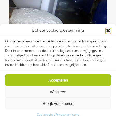
Beheer cookie toestemming
Om de beste ervaringen te bieden, gebruiken wij technologieën zoals
Wij vinden de lekkage zonder hak- en breekwerk
cookies om informatie over je apparaat op te slaan en/of te raadplegen.
12 april 2021
/
0 Reacties
Door in te stemmen met deze technologieën kunnen wij gegevens
zoals surfgedrag of unieke ID's op deze site verwerken. Als je geen
toestemming geeft of uw toestemming intrekt, kan dit een nadelige
invloed hebben op bepaalde functies en mogelijkheden.
Accepteren
Weigeren
© Copyright - KMZ B.V.
Privacyverklaring
|
Verhuurcatalogus
Bekijk voorkeuren
| Benschop
Algemene
Verhuurvoorwaarden
KMZ
Cookiebeleid
Privacyverklaring