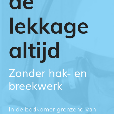
de
lekkage
altijd
Zonder hak- en
breekwerk
In de badkamer grenzend van