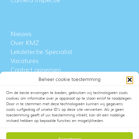
Camera inspectie
Nieuws
Over KMZ
Lekdetectie Specialist
Vacatures
Contact opnemen
Beheer cookie toestemming
Overige diensten
Om de beste ervaringen te bieden, gebruiken wij technologieën zoals
cookies om informatie over je apparaat op te slaan en/of te raadplegen.
Droogtechniek
Door in te stemmen met deze technologieën kunnen wij gegevens
zoals surfgedrag of unieke ID's op deze site verwerken. Als je geen
Klimaatverhuur
toestemming geeft of uw toestemming intrekt, kan dit een nadelige
invloed hebben op bepaalde functies en mogelijkheden.
Heaterbox