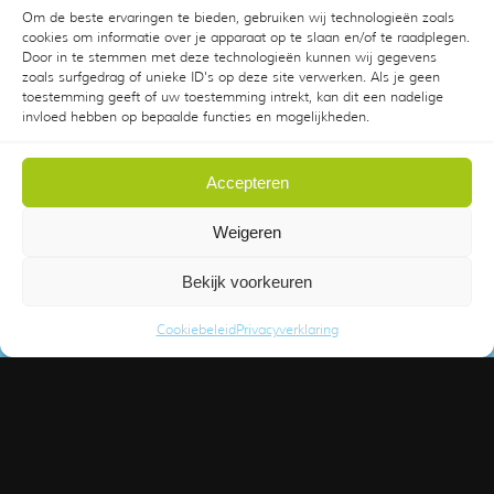
Specialistisch lekdetectie
Om de beste ervaringen te bieden, gebruiken wij technologieën zoals
cookies om informatie over je apparaat op te slaan en/of te raadplegen.
Bouwkundige lekkage
Door in te stemmen met deze technologieën kunnen wij gegevens
Binnenklimaat en binnenmilieu onderzoek
zoals surfgedrag of unieke ID's op deze site verwerken. Als je geen
toestemming geeft of uw toestemming intrekt, kan dit een nadelige
Blowerdoormeting
invloed hebben op bepaalde functies en mogelijkheden.
Camera inspectie
Accepteren
Weigeren
Nieuws
Bekijk voorkeuren
Over KMZ
Lekdetectie Specialist
Cookiebeleid
Privacyverklaring
Vacatures
Contact opnemen
Overige diensten