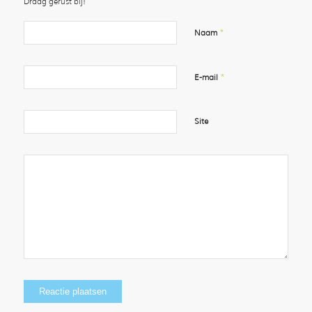
Draag gerust bij!
*
Naam
*
E-mail
Site