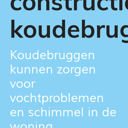
constructi
koudebru
Koudebruggen
kunnen zorgen
voor
vochtproblemen
en schimmel in de
woning