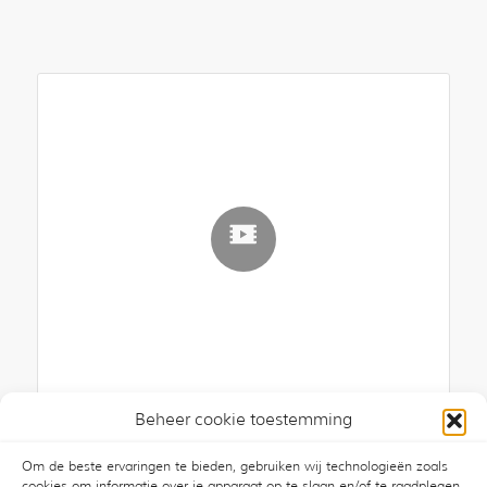
Beheer cookie toestemming
Lekkage koolmonoxide
10 december 2014
/
0 Reacties
Om de beste ervaringen te bieden, gebruiken wij technologieën zoals
cookies om informatie over je apparaat op te slaan en/of te raadplegen.