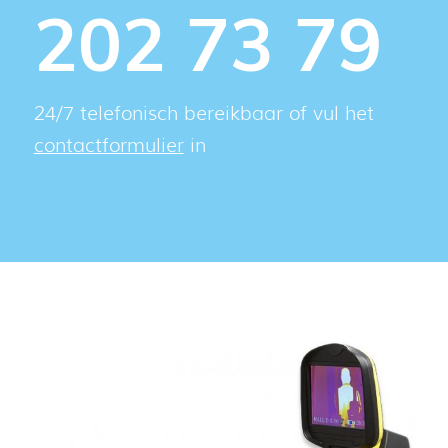
202 73 79
24/7 telefonisch bereikbaar of vul het
contactformulier
in