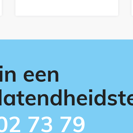
in een
latendheidst
02 73 79