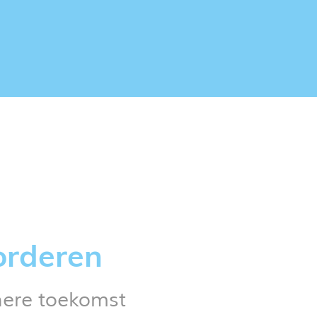
orderen
nere toekomst