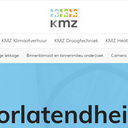
KMZ Klimaatverhuur
KMZ Droogtechniek
KMZ Heat
e lekkage
Binnenklimaat en binnenmilieu onderzoek
Camera i
orlatendhei