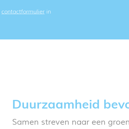
t
contactformulier
in
Duurzaamheid bev
Samen streven naar een groe