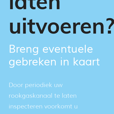
laten
uitvoeren
Breng eventuele
gebreken in kaart
Door periodiek uw
rookgaskanaal te laten
inspecteren voorkomt u